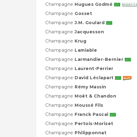
Champagne
Hugues Godmé
Champagne
Gosset
Champagne
J.M. Goulard
Champagne
Jacquesson
Champagne
Krug
Champagne
Lamiable
Champagne
Larmandier-Bernier
Champagne
Laurent-Perrier
Champagne
David Léclapart
Champagne
Rémy Massin
Champagne
Moët & Chandon
Champagne
Moussé Fils
Champagne
Franck Pascal
Champagne
Pertois-Moriset
Champagne
Philipponnat