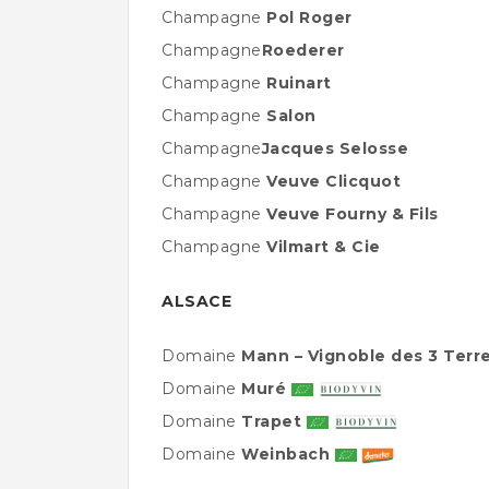
Champagne
Pol Roger
Champagne
Roederer
Champagne
Ruinart
Champagne
Salon
Champagne
Jacques Selosse
Champagne
Veuve Clicquot
Champagne
Veuve Fourny & Fils
Champagne
Vilmart & Cie
ALSACE
Domaine
Mann – Vignoble des 3 Terr
Domaine
Muré
Domaine
Trapet
Domaine
Weinbach