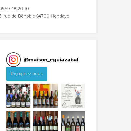
05 59 48 20 10
3, rue de Béhobie 64700 Hendaye
@
maison_eguiazabal
Rejoignez nous