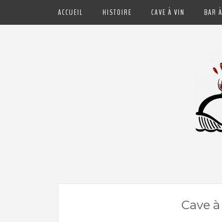
ACCUEIL
HISTOIRE
CAVE À VIN
BAR À
Cave à vin et Bar à vin à Hendaye – P
Cave à