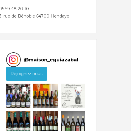
05 59 48 20 10
3, rue de Béhobie 64700 Hendaye
@
maison_eguiazabal
Rejoignez nous