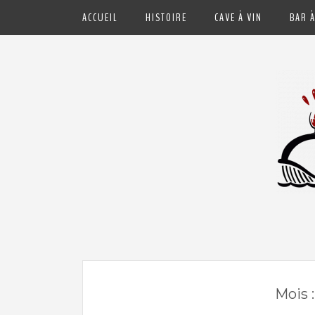
ACCUEIL
HISTOIRE
CAVE À VIN
BAR À
Cave à vin et Bar à vin à Hendaye – P
Mois 